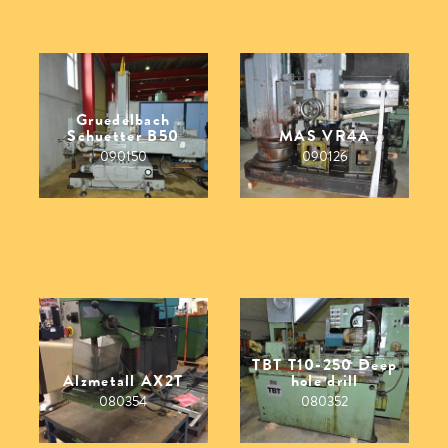
Gruedelbach
Schuetter B50
MAS VR4A
090150
090126
TBT T10-250 Deep
Alzmetall AX2T
hole drill
080354
080352