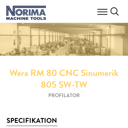
Wera RM 80 CNC Sinumerik
805 SW-TW
PROFILATOR
SPECIFIKATION