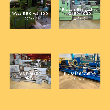
Ernault Batignolles
Wera REK M4-100
C450x1000
290661
010649
VDF M670
Tos SUS63x3500
010605
010738