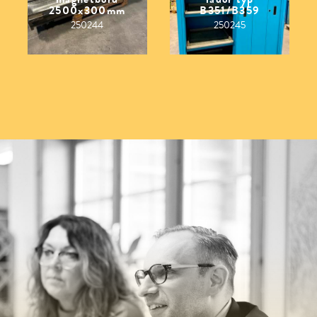
2500x300mm
B351/B359
250244
250245