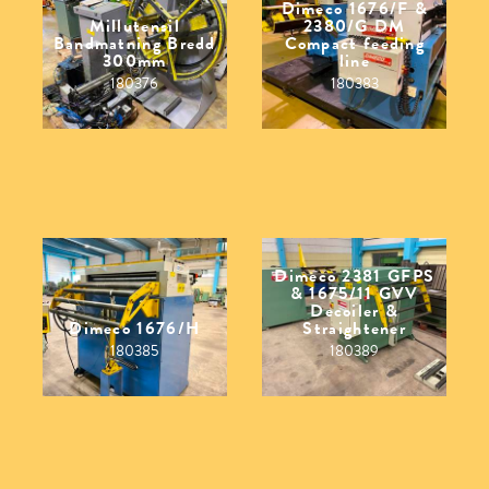
Dimeco 1676/F &
Millutensil
2380/G DM
Bandmatning Bredd
Compact feeding
300mm
line
180376
180383
Dimeco 2381 GFPS
& 1675/11 GVV
Decoiler &
Dimeco 1676/H
Straightener
180385
180389